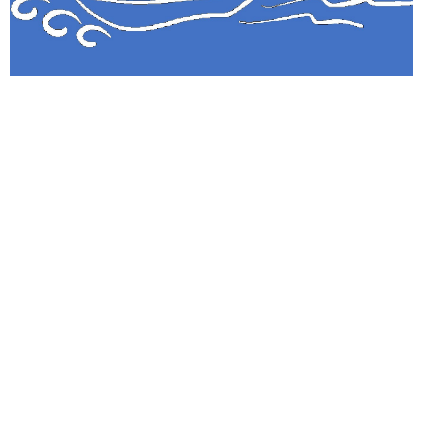
Ferienwohnungen Hofmann
An der Kurpromenade 11-11c
26409 Harlesiel
Kontakt per Telefon
Telefon: 06404-63739
Handy: 0179-6678795
www.harlesiel-urlaub.de
Impressum
Datenschutz